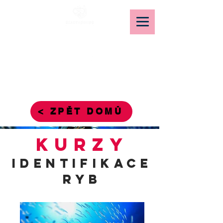
READY4DIVING
< ZPĚT DOMŮ
KURZY
identifikace
ryb