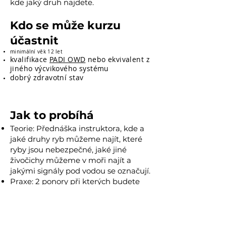
kde jaký druh najdete.
Kdo se může kurzu
účastnit
minimální věk 12 let
kvalifikace
PADI OWD
nebo ekvivalent z
jiného výcvikového systému
dobrý zdravotní stav
Jak to probíhá
Teorie: Přednáška instruktora, kde a
jaké druhy ryb můžeme najít, které
ryby jsou nebezpečné, jaké jiné
živočichy můžeme v moři najít a
jakými signály pod vodou se označují.
Praxe: 2 ponory při kterých budete
hledat ryby a procvičovat signály pod
vodou k danému druhu ryb
Délka kurzu: 1 den