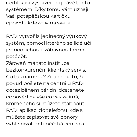
certifikaci vystavenou právě tímto
systémem. Díky tomu vám uznají
Vaši potápěčskou kartičku
opravdu kdekoliv na světě.
PADI vytvořila jedinečný výukový
systém, pomocí kterého se lidé učí
jednoduchou a zábavnou formou
potápět.
Zároveň má tato instituce
bezkonkurenční klientský servis.
Co to znamená? Znamená to, že
pokud pošlete na centrálu PADI
dotaz během pár dní dostanete
odpověď na vše co vás zajímá,
kromě toho si můžete stáhnout
PADI aplikaci do telefonu, kde si
můžete zapisovat své ponory
vyhledávat potápěčská centra a
lokality a také zde vidíte své