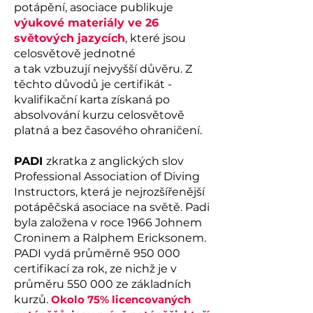
potápění, asociace publikuje
výukové materiály ve 26
světových jazycích
, které jsou
celosvětově jednotné
a tak vzbuzují nejvyšší důvěru. Z
těchto důvodů je certifikát -
kvalifikační karta získaná po
absolvování kurzu celosvětově
platná a bez časového ohraničení.
PADI
zkratka z anglických slov
Professional Association of Diving
Instructors, která je nejrozšířenější
potápěčská asociace na světě. Padi
byla založena v roce 1966 Johnem
Croninem a Ralphem Ericksonem.
PADI vydá průměrně 950 000
certifikací za rok, ze nichž je v
průměru 550 000 ze základních
kurzů.
Okolo 75% licencovaných