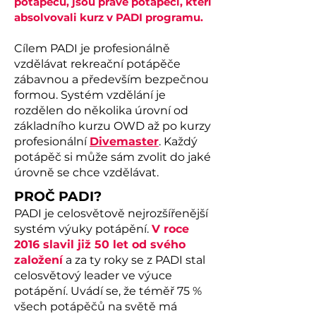
potápěčů, jsou právě potápěči, kteří
absolvovali kurz v PADI programu.
Cílem PADI je profesionálně
vzdělávat rekreační potápěče
zábavnou a především bezpečnou
formou. Systém vzdělání je
rozdělen do několika úrovní od
základního kurzu OWD až po kurzy
profesionální
Divemaster
. Každý
potápěč si může sám zvolit do jaké
úrovně se chce vzdělávat.
PROČ PADI?
PADI je celosvětově nejrozšířenější
systém výuky potápění.
V roce
2016 slavil již 50 let od svého
založení
a za ty roky se z PADI stal
celosvětový leader ve výuce
potápění. Uvádí se, že téměř 75 %
všech potápěčů na světě má