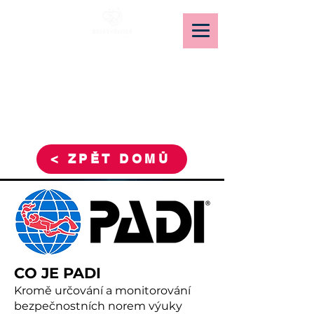
READY4DIVING
< ZPĚT DOMŮ
CO JE PADI
Kromě určování a monitorování
bezpečnostních norem výuky