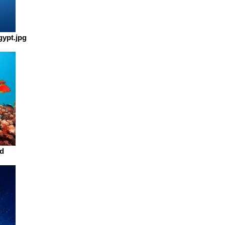
ypt.jpg
ed