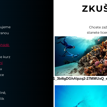
ZKU
ržujeme
Chcete zaž
stanete lic
ávanou
vás t
instruktor
hádě.
Prozko
je kurz
j
ní
Objednej
ou
ace
1_3bi6gDGhAlpzq2-27MMUxQ_e
lně,
lik