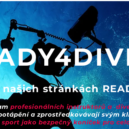
ADY4DIV
a našich stránkách
REA
eam
profes
ionálních
instruktorů a
div
í potápění a zprostředkovávají svým k
sport jako bezpečný koníček pro cel