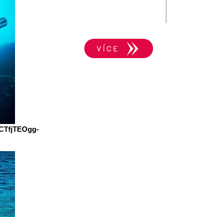
VÍCE
tCTfjTEOgg-