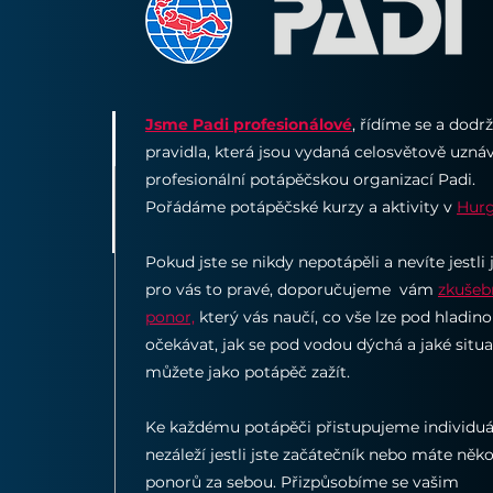
Jsme Padi profesionálové
, řídíme se a dod
pravidla, která jsou vydaná celosvětově uzn
profesionální potápěčskou organizací Padi.​
Pořádáme potápěčské kurzy a aktivity v
Hurg
Pokud jste se nikdy nepotápěli a nevíte jestli 
pro vás to pravé, doporučujeme vám
zkušeb
ponor,
který vás naučí, co vše lze pod hladin
očekávat, jak se pod vodou dýchá a jaké situ
můžete jako potápěč zažít.
Ke každému potápěči přistupujeme individuá
nezáleží jestli jste začátečník nebo máte něko
ponorů za sebou. Přizpůsobíme se vašim