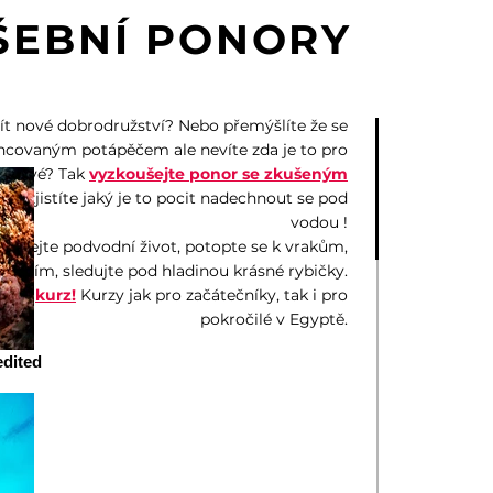
ŠEBNÍ PONORY
ít nové dobrodružství? Nebo přemýšlíte že se
encovaným potápěčem ale nevíte zda je to pro
o pravé? Tak
vyzkoušejte ponor se zk
ušeným
em
a zjistíte jaký je to pocit nadechnout se pod
vodou !
umejte podvodní život, potopte se k vrakům,
eskyním, sledujte pod hladinou krásné rybičky.
te si
kurz!
Kurzy jak pro začátečníky, tak i pro
pokročilé v Egyptě.
dited