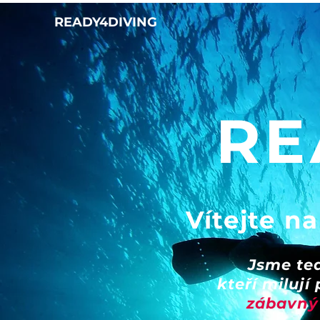
READY4DIVING
RE
Vítejte n
Jsme t
kteří miluj
zábavný 