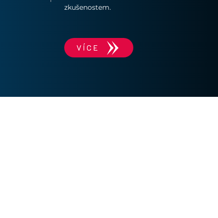
zkušenostem.
VÍCE