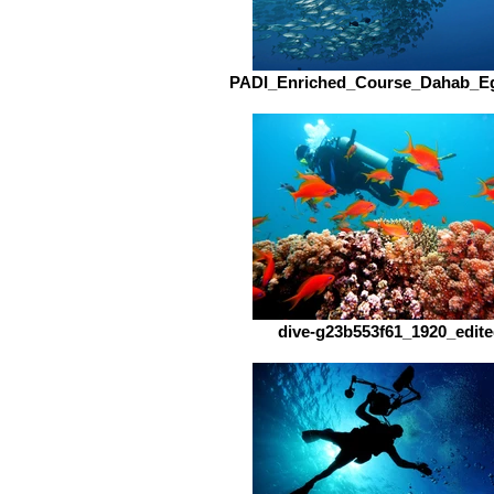
PADI_Enriched_Course_Dahab_Eg
dive-g23b553f61_1920_edit