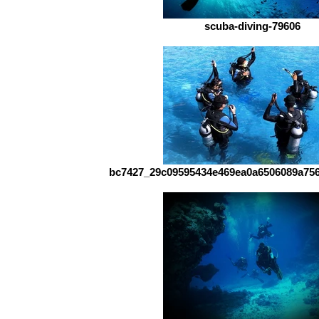
scuba-diving-79606
bc7427_29c09595434e469ea0a6506089a75