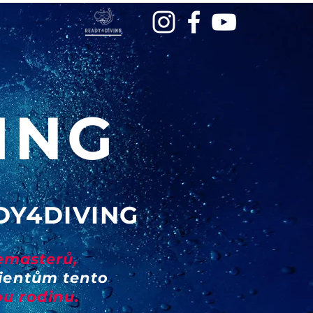
ING
DY4DIVING
emasterů,
lientům tento
ou rodinu.