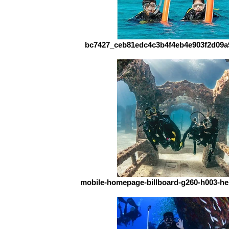
bc7427_ceb81edc4c3b4f4eb4e903f2d09a
mobile-homepage-billboard-g260-h003-her